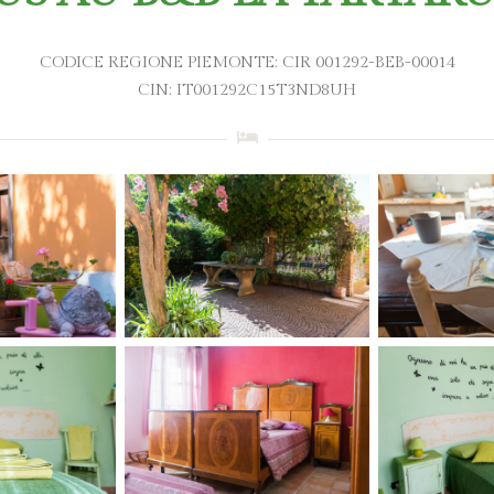
CODICE REGIONE PIEMONTE: CIR 001292-BEB-00014
CIN: IT001292C15T3ND8UH