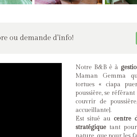
re ou demande d’info!
Notre B&B è à
gesti
Maman Gemma qui -
tortues « ciapa pue
poussière, se référant 
couvrir de poussièr
accueillante].
Est situé au
centre 
stratégique
tant pour
nature, que pour les f